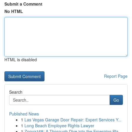
Submit a Comment
No HTML
HTML is disabled
Report Page
Search
Go
Published News
1
Las Vegas Garage Door Repair: Expert Services Y...
1
Long Beach Employee Rights Lawyer
1
Znova168: A Thorough Dive into the Emerging Pla...