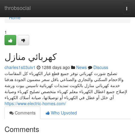
Home
throbsocial
Togg
navi
Home
1
كهربائي منازل
charles1s03uiv1
1288 days ago
News
Discuss
تصليح شورت كهربائي نوفر جميع قطع غيار الكهرباء كل المقاسات
والاحجام السكني والتجاري والصناعي باقل سعر مضمون الجودة هدفنا
خدمة كهربائي منازل بالكويت تمديدات كهربائية تاسيس بيوت ورشة
لإصلاح جميع اعطال الكهرباء معلم كهرباء متخصص تصليح كهرباء وصيانة
أي خلل أو عطل في الكهرباء أو توصيلاتها، صيانة أسلاك الكهرباء
https://www.electric-homes.com/
Comments
Who Upvoted
Comments