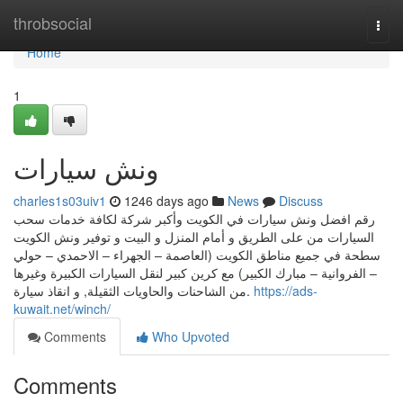
Home
throbsocial
Togg
navi
Home
1
ونش سيارات
charles1s03uiv1
1246 days ago
News
Discuss
رقم افضل ونش سيارات في الكويت وأكبر شركة لكافة خدمات سحب
السيارات من على الطريق و أمام المنزل و البيت و توفير ونش الكويت
سطحة في جميع مناطق الكويت (العاصمة – الجهراء – الاحمدي – حولي
– الفروانية – مبارك الكبير) مع كرين كبير لنقل السيارات الكبيرة وغيرها
من الشاحنات والحاويات الثقيلة, و انقاذ سيارة.
https://ads-
kuwait.net/winch/
Comments
Who Upvoted
Comments