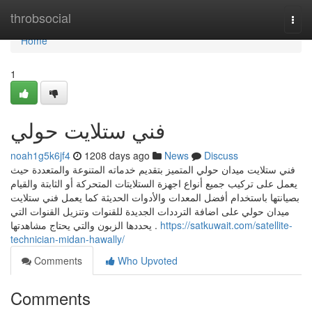
Home
throbsocial
Togg
navi
Home
1
فني ستلايت حولي
noah1g5k6jf4
1208 days ago
News
Discuss
فني ستلايت ميدان حولي المتميز بتقديم خدماته المتنوعة والمتعددة حيث
يعمل على تركيب جميع أنواع اجهزة الستلايتات المتحركة أو الثابتة والقيام
بصيانتها باستخدام أفضل المعدات والأدوات الحديثة كما يعمل فني ستلايت
ميدان حولي على اضافة الترددات الجديدة للقنوات وتنزيل القنوات التي
يحددها الزبون والتي يحتاج مشاهدتها .
https://satkuwait.com/satellite-
technician-midan-hawally/
Comments
Who Upvoted
Comments