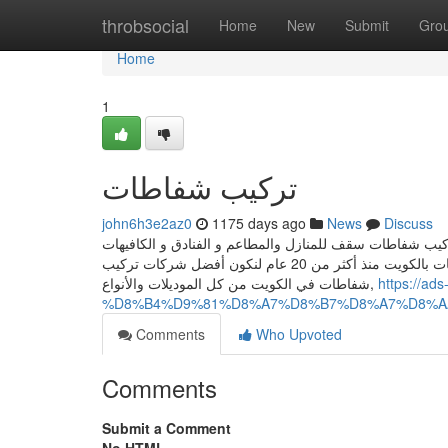
Home
throbsocial
Home
New
Submit
Gro
Home
1
تركيب شفاطات
john6h3e2az0
1175 days ago
News
Discuss
ب شفاطات سقف للمنازل والمطاعم و الفنادق و الكافيهات
وجميع المنشآت السياحية والتجارية والصناعية بالكويت.حيث نعمل على تركيب شفاطات بالكويت منذ أكثر من 20 عام لنكون أفضل شركات تركيب
شفاطات في الكويت من كل الموديلات والأنواع,
https://
%D8%B4%D9%81%D8%A7%D8%B7%D8%A7%D8%A
Comments
Who Upvoted
Comments
Submit a Comment