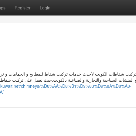
ups
Register
Login
ركيب شفاطات الكويت لأحدث خدمات تركيب شفاط للمطابخ و الحمامات و تركي
ads-kuwait.net/chimneys/%D8%AA%D8%B1%D9%83%D9%8A%D8%A8-
A/