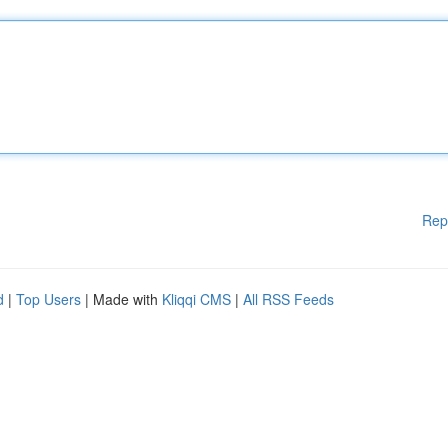
Rep
d
|
Top Users
| Made with
Kliqqi CMS
|
All RSS Feeds