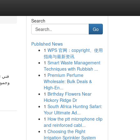
Search
Go
Published News
1
WPS 官网：copyright、使用
指南与最新资讯
1
Smart Waste Management
Techniques with Rubbish ...
1
Premium Perfume
فني ت
Wholesale: Bulk Deals &
High-En...
1
Birthday Flowers Near
Hickory Ridge Dr
1
South Africa Hunting Safari:
Your Ultimate Ad...
1
How the ptt microphone clip
and reinforced cabl...
1
Choosing the Right
Irrigation Sprinkler System