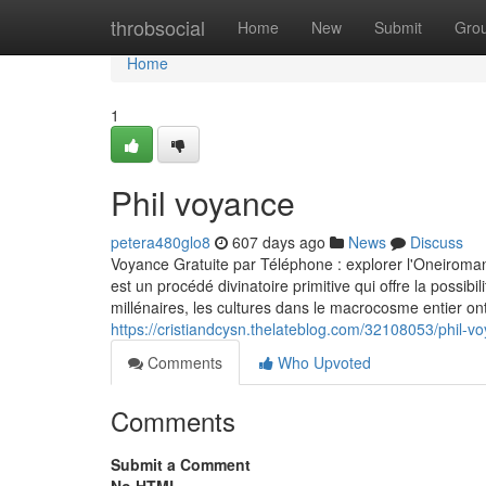
Home
throbsocial
Home
New
Submit
Gro
Home
1
Phil voyance
petera480glo8
607 days ago
News
Discuss
Voyance Gratuite par Téléphone : explorer l'Oneiromanc
est un procédé divinatoire primitive qui offre la possi
millénaires, les cultures dans le macrocosme entier on
https://cristiandcysn.thelateblog.com/32108053/phil-v
Comments
Who Upvoted
Comments
Submit a Comment