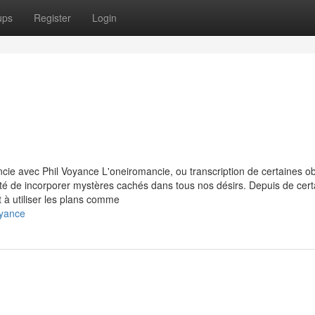
ups
Register
Login
ie avec Phil Voyance L'oneiromancie, ou transcription de certaines obj
bilité de incorporer mystères cachés dans tous nos désirs. Depuis de cer
t à utiliser les plans comme
oyance