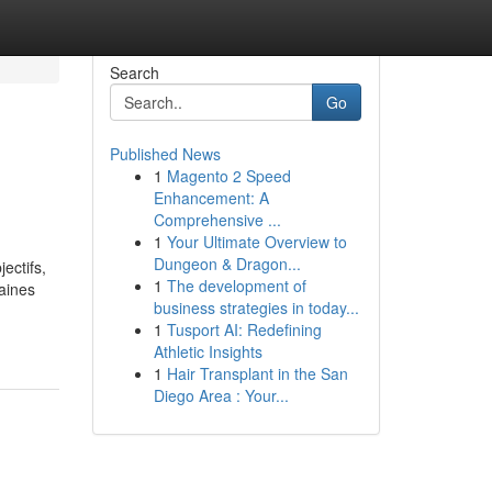
Search
Go
Published News
1
Magento 2 Speed
Enhancement: A
Comprehensive ...
1
Your Ultimate Overview to
Dungeon & Dragon...
ectifs,
1
The development of
taines
business strategies in today...
1
Tusport AI: Redefining
Athletic Insights
1
Hair Transplant in the San
Diego Area : Your...