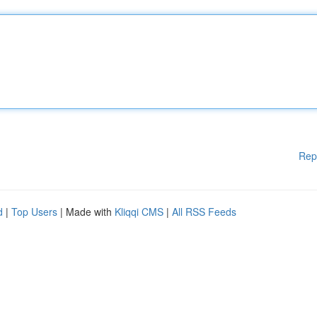
Rep
d
|
Top Users
| Made with
Kliqqi CMS
|
All RSS Feeds