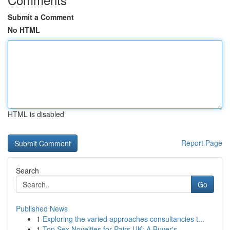
Submit a Comment
No HTML
HTML is disabled
Report Page
Search
Go
Published News
1
Exploring the varied approaches consultancies t...
1
Top Sex Novelties for Pairs UK: A Buyer's ...