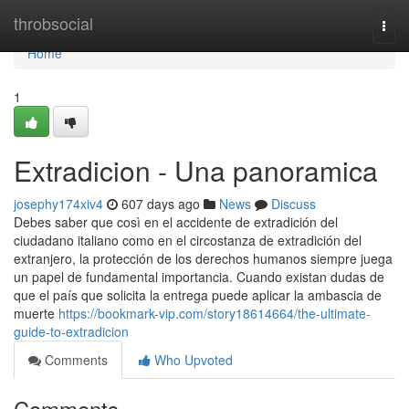
Home
throbsocial
Togg
navi
Home
1
Extradicion - Una panoramica
josephy174xiv4
607 days ago
News
Discuss
Debes saber que così en el accidente de extradición del
ciudadano italiano como en el circostanza de extradición del
extranjero, la protección de los derechos humanos siempre juega
un papel de fundamental importancia. Cuando existan dudas de
que el país que solicita la entrega puede aplicar la ambascia de
muerte
https://bookmark-vip.com/story18614664/the-ultimate-
guide-to-extradicion
Comments
Who Upvoted
Comments