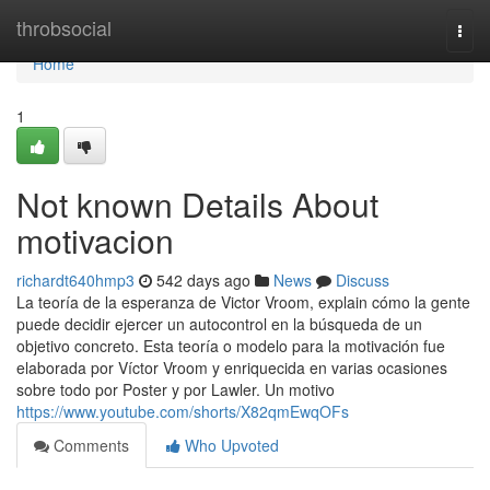
Home
throbsocial
Togg
navi
Home
1
Not known Details About
motivacion
richardt640hmp3
542 days ago
News
Discuss
La teoría de la esperanza de Victor Vroom, explain cómo la gente
puede decidir ejercer un autocontrol en la búsqueda de un
objetivo concreto. Esta teoría o modelo para la motivación fue
elaborada por Víctor Vroom y enriquecida en varias ocasiones
sobre todo por Poster y por Lawler. Un motivo
https://www.youtube.com/shorts/X82qmEwqOFs
Comments
Who Upvoted