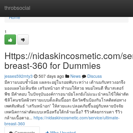
Home
throbsocial
Home
1
Https://nidaskincosmetic.com/ser
breast-360 for Dummies
jesses592mty3
507 days ago
News
Discuss
มีความบอบช้ำน้อย แผลจะอยู่ในรอยพับระหว่าง เต้านมกับทรวงอกจึง
มองแผลไม่เห็นชัด เสริมหน้าอก ทำนมให้สวย หมอไหนดี ที่มาสเตอร์
พีช มีคำตอบ ในปัจจุบันองค์การอนามัยโลกยังไม่แนะนำคนไข้ให้ผ่าตัด
ซิลิโคนชนิดผิวทรายแบบดั้งเดิมนึ้ออก ฉีดวัคซีนป้องกันโรคติดต่อทาง
เพศสัมพันธ์ “เสริมหน้าอก” ให้สวยและปลอดภัยขึ้นอยู่กับหลายปัจจัย
เทคนิคการผ่าตัดแบบเหนือหรือใต้กล้ามเนื้อ? รีวิวศัลยกรรมตา รีวิว
กล้ามเนื้อตาอ...
https://nidaskincosmetic.com/service/ultimate-
breast-360
Comments
Who Upvoted