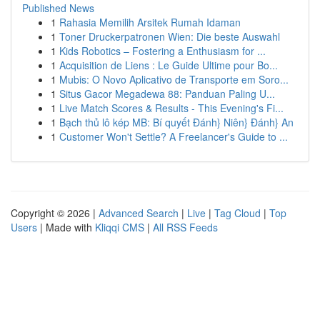
Published News
1
Rahasia Memilih Arsitek Rumah Idaman
1
Toner Druckerpatronen Wien: Die beste Auswahl
1
Kids Robotics – Fostering a Enthusiasm for ...
1
Acquisition de Liens : Le Guide Ultime pour Bo...
1
Mubis: O Novo Aplicativo de Transporte em Soro...
1
Situs Gacor Megadewa 88: Panduan Paling U...
1
Live Match Scores & Results - This Evening's Fi...
1
Bạch thủ lô kép MB: Bí quyết Đánh} Niên} Đánh} An
1
Customer Won't Settle? A Freelancer's Guide to ...
Copyright © 2026 |
Advanced Search
|
Live
|
Tag Cloud
|
Top
Users
| Made with
Kliqqi CMS
|
All RSS Feeds