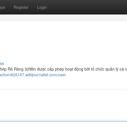
ups
Register
Login
ss
ép Rõ Ràng 32Win được cấp phép hoạt động bởi tổ chức quản lý cá 
acfoxn826167.wikijournalist.com/user