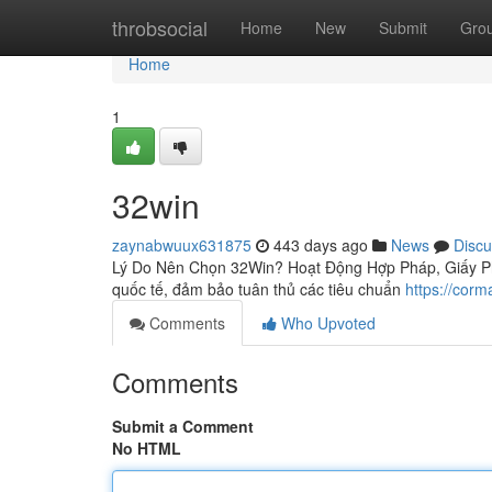
Home
throbsocial
Home
New
Submit
Gro
Home
1
32win
zaynabwuux631875
443 days ago
News
Discu
Lý Do Nên Chọn 32Win? Hoạt Động Hợp Pháp, Giấy Ph
quốc tế, đảm bảo tuân thủ các tiêu chuẩn
https://corm
Comments
Who Upvoted
Comments
Submit a Comment
No HTML