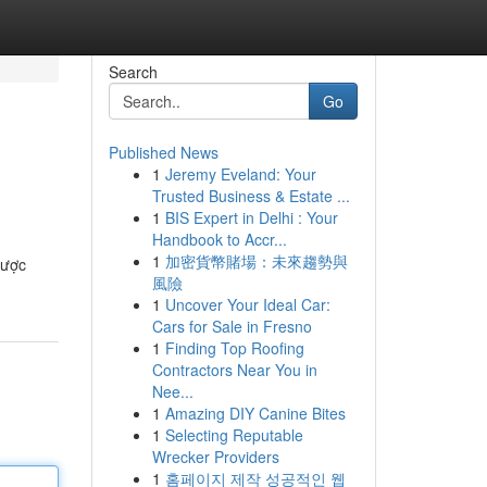
Search
Go
Published News
1
Jeremy Eveland: Your
Trusted Business & Estate ...
1
BIS Expert in Delhi : Your
Handbook to Accr...
1
加密貨幣賭場：未來趨勢與
cược
風險
1
Uncover Your Ideal Car:
Cars for Sale in Fresno
1
Finding Top Roofing
Contractors Near You in
Nee...
1
Amazing DIY Canine Bites
1
Selecting Reputable
Wrecker Providers
1
홈페이지 제작 성공적인 웹