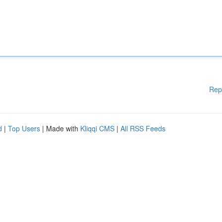
Rep
d
|
Top Users
| Made with
Kliqqi CMS
|
All RSS Feeds