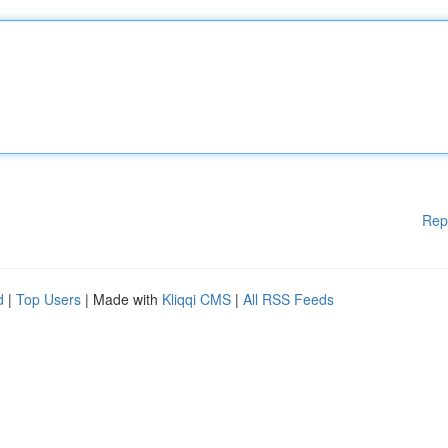
Rep
d
|
Top Users
| Made with
Kliqqi CMS
|
All RSS Feeds