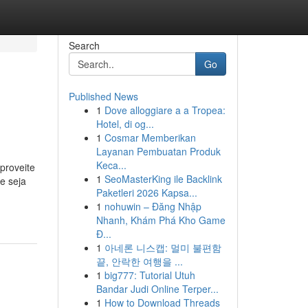
Search
Go
Published News
1
Dove alloggiare a a Tropea:
Hotel, di og...
1
Cosmar Memberikan
Layanan Pembuatan Produk
Keca...
proveite
1
SeoMasterKing ile Backlink
e seja
Paketleri 2026 Kapsa...
1
nohuwin – Đăng Nhập
Nhanh, Khám Phá Kho Game
Đ...
1
아네론 니스캡: 멀미 불편함
끝, 안락한 여행을 ...
1
big777: Tutorial Utuh
Bandar Judi Online Terper...
1
How to Download Threads