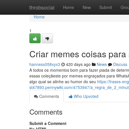
Home
throbsocial
Home
New
Submit
Gro
Home
1
Criar memes coisas para 
hannesx058xyx3
420 days ago
News
Discuss
A todos os momentos bom para fazer piada de determi
essas coleçãeste por memes engraçados para WhatsApp
algo qual se alinhe ao humor do seu
https://frases-en
st47893.pennywiki.com/4753947/a_regra_de_2_min
Comments
Who Upvoted
Comments
Submit a Comment