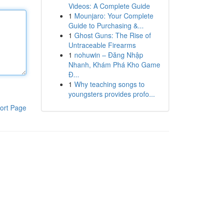
Videos: A Complete Guide
1
Mounjaro: Your Complete
Guide to Purchasing &...
1
Ghost Guns: The Rise of
Untraceable Firearms
1
nohuwin – Đăng Nhập
Nhanh, Khám Phá Kho Game
Đ...
1
Why teaching songs to
youngsters provides profo...
ort Page