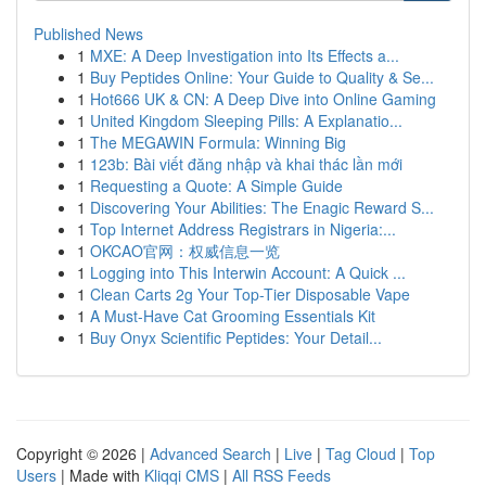
Published News
1
MXE: A Deep Investigation into Its Effects a...
1
Buy Peptides Online: Your Guide to Quality & Se...
1
Hot666 UK & CN: A Deep Dive into Online Gaming
1
United Kingdom Sleeping Pills: A Explanatio...
1
The MEGAWIN Formula: Winning Big
1
123b: Bài viết đăng nhập và khai thác lần mới
1
Requesting a Quote: A Simple Guide
1
Discovering Your Abilities: The Enagic Reward S...
1
Top Internet Address Registrars in Nigeria:...
1
OKCAO官网：权威信息一览
1
Logging into This Interwin Account: A Quick ...
1
Clean Carts 2g Your Top-Tier Disposable Vape
1
A Must-Have Cat Grooming Essentials Kit
1
Buy Onyx Scientific Peptides: Your Detail...
Copyright © 2026 |
Advanced Search
|
Live
|
Tag Cloud
|
Top
Users
| Made with
Kliqqi CMS
|
All RSS Feeds