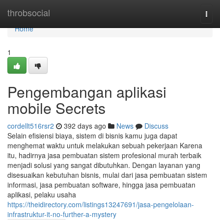
Home
throbsocial
Togg
navi
Home
1
Pengembangan aplikasi
mobile Secrets
cordellt516rsr2
392 days ago
News
Discuss
Selain efisiensi biaya, sistem di bisnis kamu juga dapat
menghemat waktu untuk melakukan sebuah pekerjaan Karena
itu, hadirnya jasa pembuatan sistem profesional murah terbaik
menjadi solusi yang sangat dibutuhkan. Dengan layanan yang
disesuaikan kebutuhan bisnis, mulai dari jasa pembuatan sistem
informasi, jasa pembuatan software, hingga jasa pembuatan
aplikasi, pelaku usaha
https://theidirectory.com/listings13247691/jasa-pengelolaan-
infrastruktur-it-no-further-a-mystery