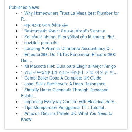
Published News
1
Why Homeowners Trust La Mesa best Plumber for
P...
1
मधुर मटका: एक पारंपरिक खेळ
1
วิลล่าส่วนตัว พัทยา: ดินแดน ส่วนตัว ริม ทะเล
1
Soi cầu lô khung: Bí quyếtSoi cầu lô khung: Phư...
1
covidien products
1
Locating A Premier Chartered Accountancy C...
1
Emperor268: De TikTok Fenomeen Emperor268:
Het ...
1
Mi Mascota Fiel: Guía para Elegir al Mejor Amigo
1
강남사무실임대와 강남사옥임대, 기업 이전 전 반...
1
Combi Boiler Cost: A Complete UK Guide
1
Josef Suk's Beethoven: A Deep Resonance
1
Simplify Home Cleanouts Through Deceased
Estate...
1
Improving Everyday Comfort with Electrical Serv...
1
Tips Memperoleh Penggemar TT : Tutorial ...
1
Amazon Returns Pallets UK: What You Need to
Know