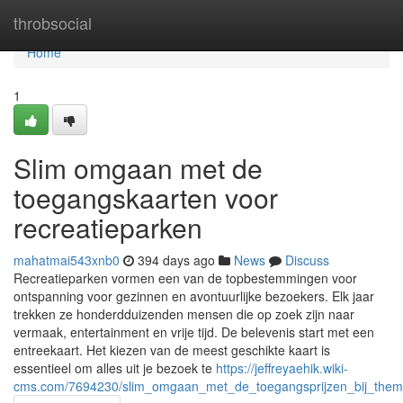
Home
throbsocial
Home
1
Slim omgaan met de
toegangskaarten voor
recreatieparken
mahatmai543xnb0
394 days ago
News
Discuss
Recreatieparken vormen een van de topbestemmingen voor
ontspanning voor gezinnen en avontuurlijke bezoekers. Elk jaar
trekken ze honderdduizenden mensen die op zoek zijn naar
vermaak, entertainment en vrije tijd. De belevenis start met een
entreekaart. Het kiezen van de meest geschikte kaart is
essentieel om alles uit je bezoek te
https://jeffreyaehik.wiki-
cms.com/7694230/slim_omgaan_met_de_toegangsprijzen_bij_the