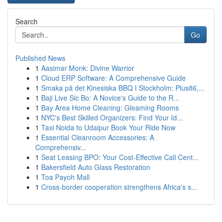
Search
Go
Published News
1
Aasimar Monk: Divine Warrior
1
Cloud ERP Software: A Comprehensive Guide
1
Smaka på det Kinesiska BBQ I Stockholm: Plus86,...
1
Baji Live Sic Bo: A Novice's Guide to the R...
1
Bay Area Home Cleaning: Gleaming Rooms
1
NYC's Best Skilled Organizers: Find Your Id...
1
Taxi Noida to Udaipur Book Your Ride Now
1
Essential Cleanroom Accessories: A
Comprehensiv...
1
Seat Leasing BPO: Your Cost-Effective Call Cent...
1
Bakersfield Auto Glass Restoration
1
Toa Payoh Mall
1
Cross-border cooperation strengthens Africa's s...