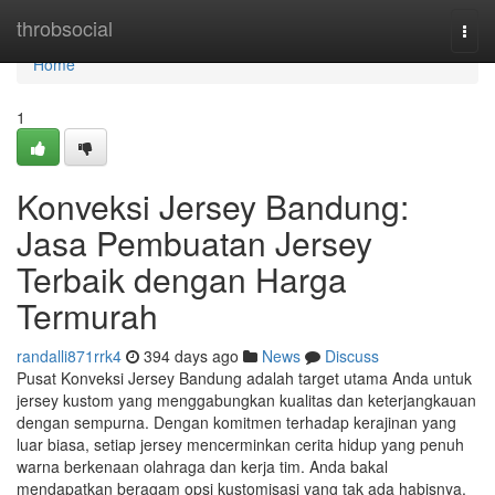
Home
throbsocial
Togg
navi
Home
1
Konveksi Jersey Bandung:
Jasa Pembuatan Jersey
Terbaik dengan Harga
Termurah
randalli871rrk4
394 days ago
News
Discuss
Pusat Konveksi Jersey Bandung adalah target utama Anda untuk
jersey kustom yang menggabungkan kualitas dan keterjangkauan
dengan sempurna. Dengan komitmen terhadap kerajinan yang
luar biasa, setiap jersey mencerminkan cerita hidup yang penuh
warna berkenaan olahraga dan kerja tim. Anda bakal
mendapatkan beragam opsi kustomisasi yang tak ada habisnya,