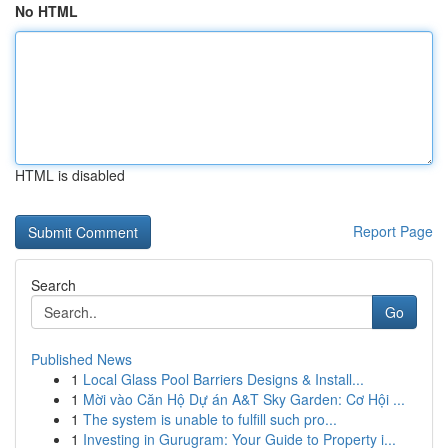
No HTML
HTML is disabled
Report Page
Search
Go
Published News
1
Local Glass Pool Barriers Designs & Install...
1
Mời vào Căn Hộ Dự án A&T Sky Garden: Cơ Hội ...
1
The system is unable to fulfill such pro...
1
Investing in Gurugram: Your Guide to Property i...