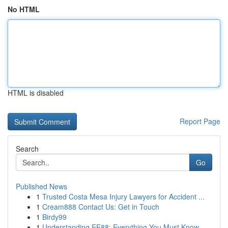
No HTML
HTML is disabled
Report Page
Search
Go
Published News
1
Trusted Costa Mesa Injury Lawyers for Accident ...
1
Cream888 Contact Us: Get in Touch
1
Birdy99
1
Understanding EE88: Everything You Must Know