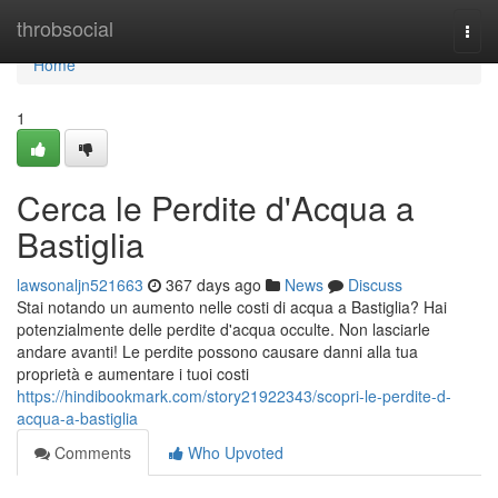
Home
throbsocial
Togg
navi
Home
1
Cerca le Perdite d'Acqua a
Bastiglia
lawsonaljn521663
367 days ago
News
Discuss
Stai notando un aumento nelle costi di acqua a Bastiglia? Hai
potenzialmente delle perdite d'acqua occulte. Non lasciarle
andare avanti! Le perdite possono causare danni alla tua
proprietà e aumentare i tuoi costi
https://hindibookmark.com/story21922343/scopri-le-perdite-d-
acqua-a-bastiglia
Comments
Who Upvoted