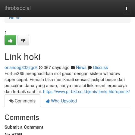
Home
throbsocial
Togg
navi
Home
1
Link hoki
orlandog332zgc6
367 days ago
News
Discuss
Fortun365 menghadirkan slot gacor dengan sistem withdraw
super cepat. Pemain bisa menikmati sensasi jackpot besar dan
pencairan dana yang aman, hanya melalui link resmi terpercaya
dan terbaik saat ini.
https://www.pt-bkt.co.id/jenis-jenis-hidroponik/
Comments
Who Upvoted
Comments
Submit a Comment
No HTML