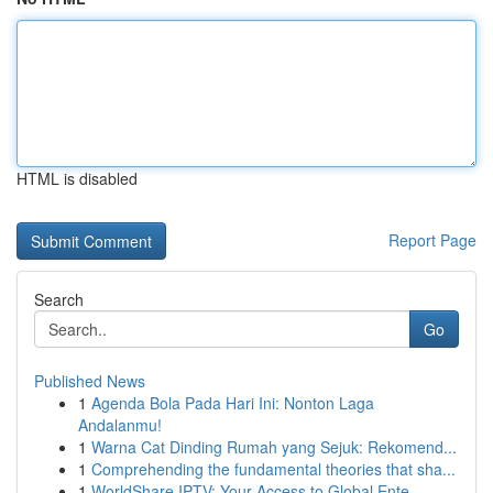
HTML is disabled
Report Page
Search
Go
Published News
1
Agenda Bola Pada Hari Ini: Nonton Laga
Andalanmu!
1
Warna Cat Dinding Rumah yang Sejuk: Rekomend...
1
Comprehending the fundamental theories that sha...
1
WorldShare IPTV: Your Access to Global Ente...