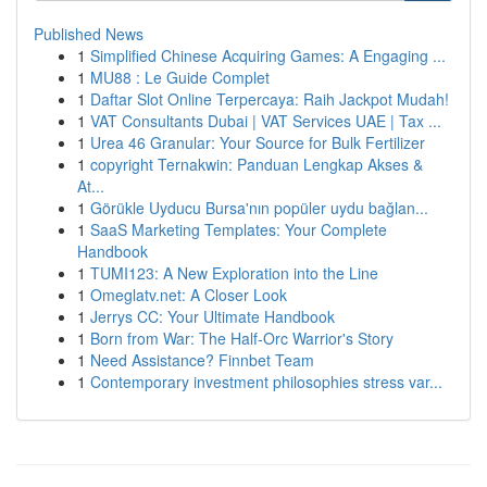
Published News
1
Simplified Chinese Acquiring Games: A Engaging ...
1
MU88 : Le Guide Complet
1
Daftar Slot Online Terpercaya: Raih Jackpot Mudah!
1
VAT Consultants Dubai | VAT Services UAE | Tax ...
1
Urea 46 Granular: Your Source for Bulk Fertilizer
1
copyright Ternakwin: Panduan Lengkap Akses &
At...
1
Görükle Uyducu Bursa'nın popüler uydu bağlan...
1
SaaS Marketing Templates: Your Complete
Handbook
1
TUMI123: A New Exploration into the Line
1
Omeglatv.net: A Closer Look
1
Jerrys CC: Your Ultimate Handbook
1
Born from War: The Half-Orc Warrior's Story
1
Need Assistance? Finnbet Team
1
Contemporary investment philosophies stress var...