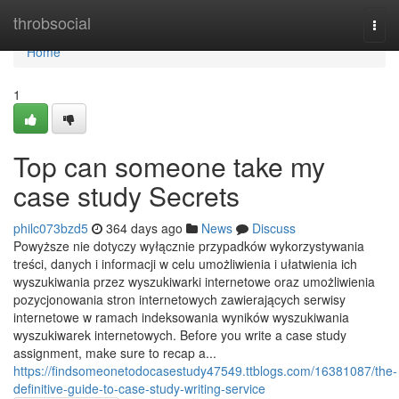
Home
throbsocial
Togg
navi
Home
1
Top can someone take my
case study Secrets
philc073bzd5
364 days ago
News
Discuss
Powyższe nie dotyczy wyłącznie przypadków wykorzystywania
treści, danych i informacji w celu umożliwienia i ułatwienia ich
wyszukiwania przez wyszukiwarki internetowe oraz umożliwienia
pozycjonowania stron internetowych zawierających serwisy
internetowe w ramach indeksowania wyników wyszukiwania
wyszukiwarek internetowych. Before you write a case study
assignment, make sure to recap a...
https://findsomeonetodocasestudy47549.ttblogs.com/16381087/the-
definitive-guide-to-case-study-writing-service