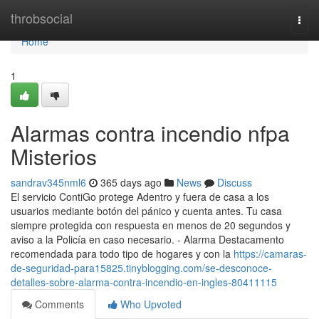
Home
throbsocial
Togg
navi
Home
1
Alarmas contra incendio nfpa
Misterios
sandrav345nml6
365 days ago
News
Discuss
El servicio ContiGo protege Adentro y fuera de casa a los
usuarios mediante botón del pánico y cuenta antes. Tu casa
siempre protegida con respuesta en menos de 20 segundos y
aviso a la Policía en caso necesario. - Alarma Destacamento
recomendada para todo tipo de hogares y con la
https://camaras-
de-seguridad-para15825.tinyblogging.com/se-desconoce-
detalles-sobre-alarma-contra-incendio-en-ingles-80411115
Comments
Who Upvoted