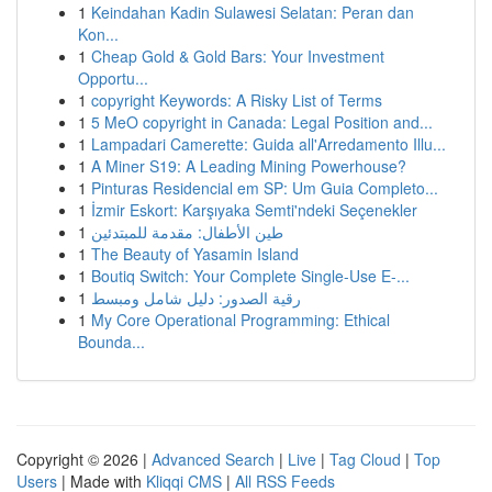
1
Keindahan Kadin Sulawesi Selatan: Peran dan
Kon...
1
Cheap Gold & Gold Bars: Your Investment
Opportu...
1
copyright Keywords: A Risky List of Terms
1
5 MeO copyright in Canada: Legal Position and...
1
Lampadari Camerette: Guida all'Arredamento Illu...
1
A Miner S19: A Leading Mining Powerhouse?
1
Pinturas Residencial em SP: Um Guia Completo...
1
İzmir Eskort: Karşıyaka Semti'ndeki Seçenekler
1
طين الأطفال: مقدمة للمبتدئين
1
The Beauty of Yasamin Island
1
Boutiq Switch: Your Complete Single-Use E-...
1
رقية الصدور: دليل شامل ومبسط
1
My Core Operational Programming: Ethical
Bounda...
Copyright © 2026 |
Advanced Search
|
Live
|
Tag Cloud
|
Top
Users
| Made with
Kliqqi CMS
|
All RSS Feeds