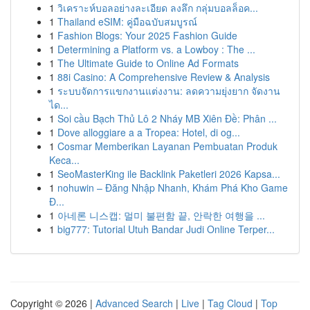
1
วิเคราะห์บอลอย่างละเอียด ลงลึก กลุ่มบอลล็อค...
1
Thailand eSIM: คู่มือฉบับสมบูรณ์
1
Fashion Blogs: Your 2025 Fashion Guide
1
Determining a Platform vs. a Lowboy : The ...
1
The Ultimate Guide to Online Ad Formats
1
88i Casino: A Comprehensive Review & Analysis
1
ระบบจัดการแขกงานแต่งงาน: ลดความยุ่งยาก จัดงาน
ได...
1
Soi cầu Bạch Thủ Lô 2 Nháy MB Xiên Đề: Phân ...
1
Dove alloggiare a a Tropea: Hotel, di og...
1
Cosmar Memberikan Layanan Pembuatan Produk
Keca...
1
SeoMasterKing ile Backlink Paketleri 2026 Kapsa...
1
nohuwin – Đăng Nhập Nhanh, Khám Phá Kho Game
Đ...
1
아네론 니스캡: 멀미 불편함 끝, 안락한 여행을 ...
1
big777: Tutorial Utuh Bandar Judi Online Terper...
Copyright © 2026 |
Advanced Search
|
Live
|
Tag Cloud
|
Top