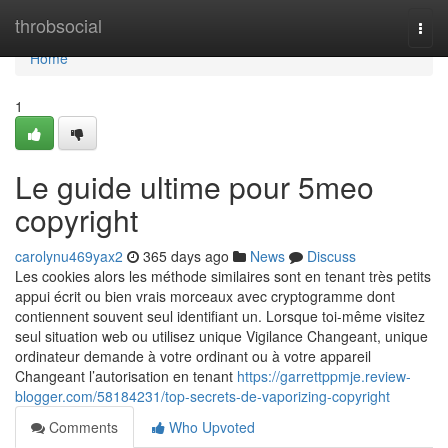
Home
throbsocial
Togg
navi
Home
1
Le guide ultime pour 5meo
copyright
carolynu469yax2
365 days ago
News
Discuss
Les cookies alors les méthode similaires sont en tenant très petits
appui écrit ou bien vrais morceaux avec cryptogramme dont
contiennent souvent seul identifiant un. Lorsque toi-même visitez
seul situation web ou utilisez unique Vigilance Changeant, unique
ordinateur demande à votre ordinant ou à votre appareil
Changeant l’autorisation en tenant
https://garrettppmje.review-
blogger.com/58184231/top-secrets-de-vaporizing-copyright
Comments
Who Upvoted