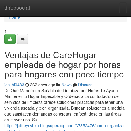
Home
throbsocial
Togg
navi
Home
1
Ventajas de CareHogar
empleada de hogar por horas
para hogares con poco tiempo
jackhl0483
362 days ago
News
Discuss
De Qué Manera un Servicio de Limpieza por Horas Te Ayuda
Mantener tu Hogar Impecable y Ordenado La contratación de
servicios de limpieza ofrece soluciones prácticas para tener una
vivienda aseada y bien organizada. Brindan soluciones a medida
que satisfacen demandas concretas, enfocándose en las áreas
de mayor uso. Su
https://jeffreycvhxn.blogsuperapp.com/37352476/cómo-organizar-