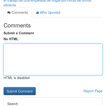
el-trabajo-de-una-empleada-de-hogar-por-horas-de-forma-
eficiente
Comments
Who Upvoted
Comments
Submit a Comment
No HTML
HTML is disabled
Report Page
Search