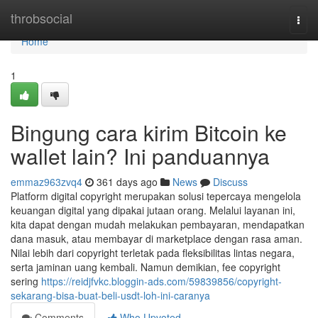
Home
throbsocial
Togg
navi
Home
1
Bingung cara kirim Bitcoin ke
wallet lain? Ini panduannya
emmaz963zvq4
361 days ago
News
Discuss
Platform digital copyright merupakan solusi tepercaya mengelola
keuangan digital yang dipakai jutaan orang. Melalui layanan ini,
kita dapat dengan mudah melakukan pembayaran, mendapatkan
dana masuk, atau membayar di marketplace dengan rasa aman.
Nilai lebih dari copyright terletak pada fleksibilitas lintas negara,
serta jaminan uang kembali. Namun demikian, fee copyright
sering
https://reidjfvkc.bloggin-ads.com/59839856/copyright-
sekarang-bisa-buat-beli-usdt-loh-ini-caranya
Comments
Who Upvoted