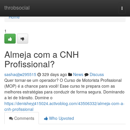
Home
throbsocial
Togg
navi
Home
1
Almeja com a CNH
Profissional?
sashaqljw295515
329 days ago
News
Discuss
Quer tornar-se um operador? O Curso de Motorista Profissional
(MOP) é a chance para você! Esse curso te prepara com as
melhores estratégias para conduzir de forma segura. Dominando
a lei de trânsito. Domine o
https://denisheyj415024.activoblog.com/43506332/almeja-com-a-
cnh-profissional
Comments
Who Upvoted