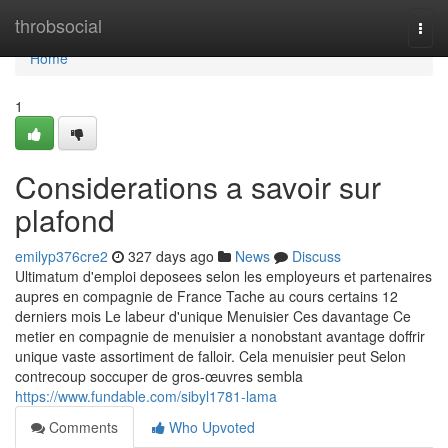
Home
throbsocial
Togg
navi
Home
1
Considerations a savoir sur
plafond
emilyp376cre2
327 days ago
News
Discuss
Ultimatum d'emploi deposees selon les employeurs et partenaires
aupres en compagnie de France Tache au cours certains 12
derniers mois Le labeur d'unique Menuisier Ces davantage Ce
metier en compagnie de menuisier a nonobstant avantage doffrir
unique vaste assortiment de falloir. Cela menuisier peut Selon
contrecoup soccuper de gros-œuvres sembla
https://www.fundable.com/sibyl1781-lama
Comments
Who Upvoted