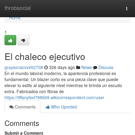
Home
throbsocial
Togg
navi
Home
1
El chaleco ejecutivo
graysonacvv452708
326 days ago
News
Discuss
En el mundo laboral moderno, la apariencia profesional es
fundamental. Un blazer corto es una pieza clave que puede
elevar tu estilo al siguiente nivel mientras te brinda un escudo
extra. Fabricados con fibras de
https://tiffanyfsvl788669.wikicorrespondent.com/user
Comments
Who Upvoted
Comments
Submit a Comment