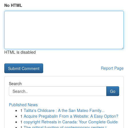
No HTML
HTML is disabled
Report Page
Search
Go
Published News
1
Talita's Childcare : A the San Mateo Family...
1
Acquire Pregabalin From a Website: A Easy Option?
1
copyright Retreats in Canada: Your Complete Guide
1
The critical function of contemporary centers i...