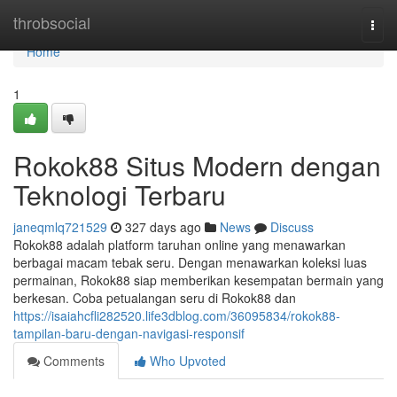
Home
throbsocial
Togg
navi
Home
1
Rokok88 Situs Modern dengan
Teknologi Terbaru
janeqmlq721529
327 days ago
News
Discuss
Rokok88 adalah platform taruhan online yang menawarkan
berbagai macam tebak seru. Dengan menawarkan koleksi luas
permainan, Rokok88 siap memberikan kesempatan bermain yang
berkesan. Coba petualangan seru di Rokok88 dan
https://isaiahcfli282520.life3dblog.com/36095834/rokok88-
tampilan-baru-dengan-navigasi-responsif
Comments
Who Upvoted