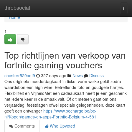
Home
throbsocial
Togg
navi
Home
1
Top richtlijnen van verkoop van
fortnite gaming vouchers
chesterr529adf9
327 days ago
News
Discuss
Ons originele moederdagkaart in ticket vorm welke geldt zodra
waardebon een high wine! Betreffende foto en goudgele hartjes.
Flexibiliteit en VrijheidMet een cadeaukaart heeft je een geschenk
het iedere keer in de smaak valt. Of dit meteen gaat om ons
verjaardag, feestdagen ofwel speciale gelegenheden, deze kaart
geeft een ontvanger
https://www.becharge.be/be-
nl/Kopen/games-en-apps-Fortnite-Belgium-4-581
Comments
Who Upvoted