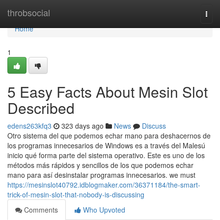
Home
throbsocial
Togg
navi
Home
1
5 Easy Facts About Mesin Slot
Described
edens263kfq3
323 days ago
News
Discuss
Otro sistema del que podemos echar mano para deshacernos de
los programas innecesarios de Windows es a través del Malesú
inicio qué forma parte del sistema operativo. Este es uno de los
métodos más rápidos y sencillos de los que podemos echar
mano para así desinstalar programas innecesarios. we must
https://mesinslot40792.idblogmaker.com/36371184/the-smart-
trick-of-mesin-slot-that-nobody-is-discussing
Comments
Who Upvoted