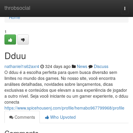
Home
throbsocial
Togg
navi
Home
1
Dduu
nathaniel1s62axr4
324 days ago
News
Discuss
O dduu é a escolha perfeita para quem busca diversão sem
limites no mundo dos games. No nosso site, você encontra
análises detalhadas, novidades sobre lançamentos, dicas
exclusivas e conteúdos que elevam a sua experiência de jogador
a outro nível. Seja você iniciante ou um gamer experiente, o dduu
conecta
https://www.spicehousenj.com/profile/hemabo967799968/profile
Comments
Who Upvoted
Comments