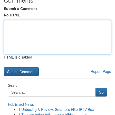
Submit a Comment
No HTML
HTML is disabled
Report Page
Search
Go
Published News
1
Unboxing & Review: Smarters Elite IPTV Box
1
The am being built to be a ethical and et...