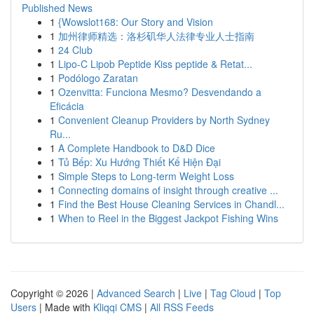
Published News
1
{Wowslot168: Our Story and Vision
1
加州律师精选：洛杉矶华人法律专业人士指南
1
24 Club
1
Lipo-C Lipob Peptide Kiss peptide & Retat...
1
Podólogo Zaratan
1
Ozenvitta: Funciona Mesmo? Desvendando a
Eficácia
1
Convenient Cleanup Providers by North Sydney
Ru...
1
A Complete Handbook to D&D Dice
1
Tủ Bếp: Xu Hướng Thiết Kế Hiện Đại
1
Simple Steps to Long-term Weight Loss
1
Connecting domains of insight through creative ...
1
Find the Best House Cleaning Services in Chandl...
1
When to Reel in the Biggest Jackpot Fishing Wins
Copyright © 2026 |
Advanced Search
|
Live
|
Tag Cloud
|
Top
Users
| Made with
Kliqqi CMS
|
All RSS Feeds