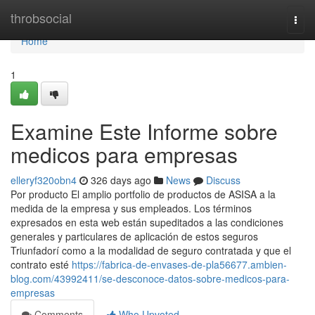
Home
throbsocial
Togg
navi
Home
1
Examine Este Informe sobre
medicos para empresas
elleryf320obn4
326 days ago
News
Discuss
Por producto El amplio portfolio de productos de ASISA a la
medida de la empresa y sus empleados. Los términos
expresados en esta web están supeditados a las condiciones
generales y particulares de aplicación de estos seguros
Triunfadorí como a la modalidad de seguro contratada y que el
contrato esté
https://fabrica-de-envases-de-pla56677.ambien-
blog.com/43992411/se-desconoce-datos-sobre-medicos-para-
empresas
Comments
Who Upvoted