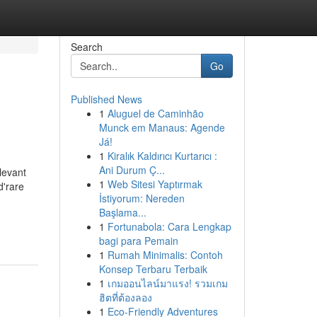
Search
Go
Published News
1
Aluguel de Caminhão
Munck em Manaus: Agende
Já!
1
Kiralık Kaldırıcı Kurtarıcı :
Ani Durum Ç...
levant
1
Web Sitesi Yaptırmak
d'rare
İstiyorum: Nereden
Başlama...
1
Fortunabola: Cara Lengkap
bagi para Pemain
1
Rumah Minimalis: Contoh
Konsep Terbaru Terbaik
1
เกมออนไลน์มาแรง! รวมเกม
ฮิตที่ต้องลอง
1
Eco-Friendly Adventures