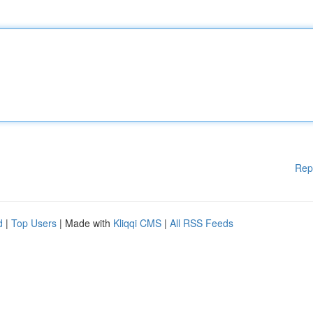
Rep
d
|
Top Users
| Made with
Kliqqi CMS
|
All RSS Feeds