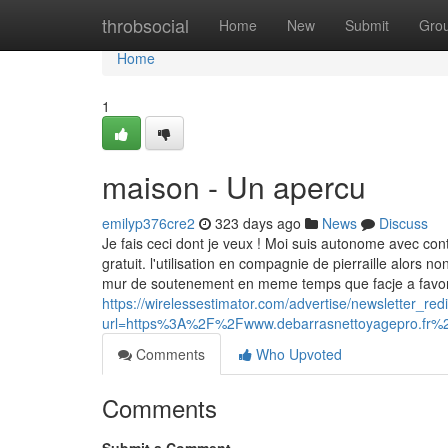
Home
throbsocial
Home
New
Submit
Gro
Home
1
maison - Un apercu
emilyp376cre2
323 days ago
News
Discuss
Je fais ceci dont je veux ! Moi suis autonome avec con
gratuit. l'utilisation en compagnie de pierraille alors
mur de soutenement en meme temps que facje a favoris
https://wirelessestimator.com/advertise/newsletter_red
url=https%3A%2F%2Fwww.debarrasnettoyagepro.fr%
Comments
Who Upvoted
Comments