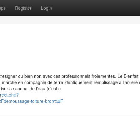
ups
Register
Login
tresigner ou bien non avec ces professionnels frolementes. Le Bienfait 
 non marche en compagnie de terre identiquement remplissage a l'arriere 
er ce chenal de l'eau (c'est c
irect.php?
2Fdemoussage-toiture-bron%2F