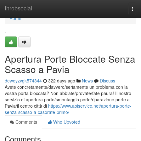
Home
throbsocial
Togg
navi
Home
1
Apertura Porte Bloccate Senza
Scasso a Pavia
deweyzvgk574344
322 days ago
News
Discuss
Avete concretamente/davvero/seriamente un problema con la
vostra porta bloccata? Non abbiate/provate/fate paura! Il nostro
servizio di apertura porte/smontaggio porte/riparazione porte a
Pavia/il centro città di
https://www.aoiservice.net/apertura-porte-
senza-scasso-a-casorate-primo/
Comments
Who Upvoted
Comments