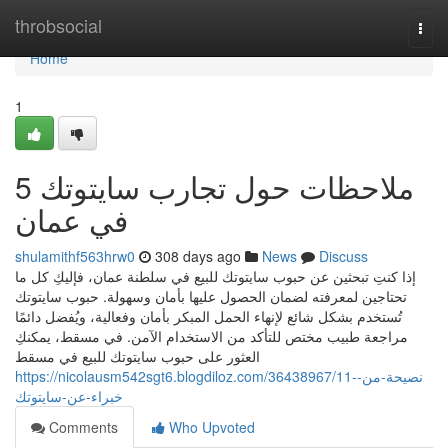
Home
throbsocial
Togg
navi
Home
1
5 ملاحظات حول تجارب سايتوتك
في عمان
shulamithf563hrw0
308 days ago
News
Discuss
إذا كنتِ تبحثين عن حبوب سايتوتك للبيع في سلطنة عمان، فإليكِ كل ما
تحتاجين لمعرفته لضمان الحصول عليها بأمان وسهولة. حبوب سايتوتك
تُستخدم بشكل شائع لإنهاء الحمل المبكر بأمان وفعالية، ويُفضل دائمًا
مراجعة طبيب مختص للتأكد من الاستخدام الآمن. في مسقط، يمكنكِ
العثور على حبوب سايتوتك للبيع في مسقط
https://nicolausm542sgt6.blogdiloz.com/36438967/11-نصيحة-من-
خبراء-عن-سايتوتك
Comments
Who Upvoted