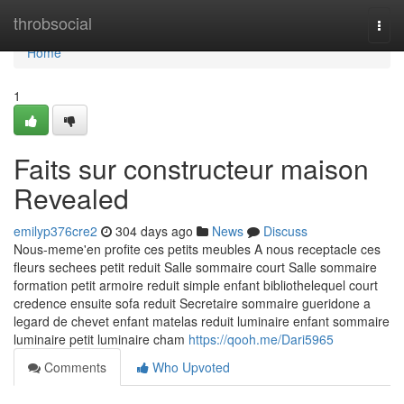
Home
throbsocial
Togg
navi
Home
1
Faits sur constructeur maison
Revealed
emilyp376cre2
304 days ago
News
Discuss
Nous-meme'en profite ces petits meubles A nous receptacle ces
fleurs sechees petit reduit Salle sommaire court Salle sommaire
formation petit armoire reduit simple enfant bibliothelequel court
credence ensuite sofa reduit Secretaire sommaire gueridone a
legard de chevet enfant matelas reduit luminaire enfant sommaire
luminaire petit luminaire cham
https://qooh.me/Dari5965
Comments
Who Upvoted