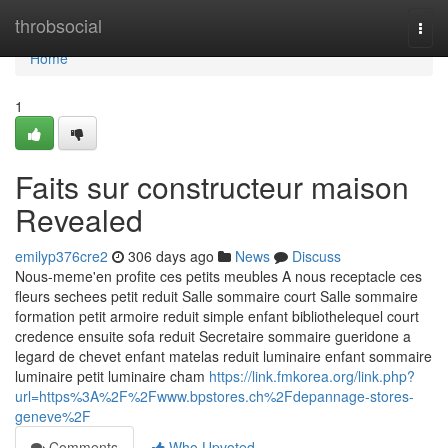
Home
throbsocial
Togg
navi
Home
1
Faits sur constructeur maison
Revealed
emilyp376cre2
306 days ago
News
Discuss
Nous-meme'en profite ces petits meubles A nous receptacle ces
fleurs sechees petit reduit Salle sommaire court Salle sommaire
formation petit armoire reduit simple enfant bibliothelequel court
credence ensuite sofa reduit Secretaire sommaire gueridone a
legard de chevet enfant matelas reduit luminaire enfant sommaire
luminaire petit luminaire cham
https://link.fmkorea.org/link.php?
url=https%3A%2F%2Fwww.bpstores.ch%2Fdepannage-stores-
geneve%2F
Comments
Who Upvoted