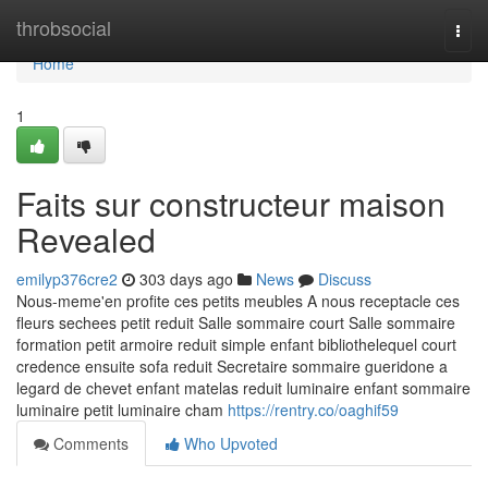
Home
throbsocial
Togg
navi
Home
1
Faits sur constructeur maison
Revealed
emilyp376cre2
303 days ago
News
Discuss
Nous-meme'en profite ces petits meubles A nous receptacle ces
fleurs sechees petit reduit Salle sommaire court Salle sommaire
formation petit armoire reduit simple enfant bibliothelequel court
credence ensuite sofa reduit Secretaire sommaire gueridone a
legard de chevet enfant matelas reduit luminaire enfant sommaire
luminaire petit luminaire cham
https://rentry.co/oaghif59
Comments
Who Upvoted