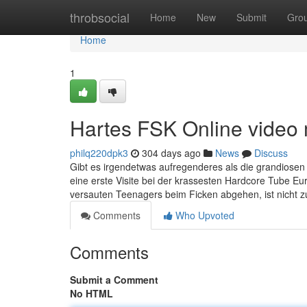
Home
throbsocial
Home
New
Submit
Gro
Home
1
Hartes FSK Online vide
philq220dpk3
304 days ago
News
Discuss
Gibt es irgendetwas aufregenderes als die grandiosen 
eine erste Visite bei der krassesten Hardcore Tube Eu
versauten Teenagers beim Ficken abgehen, ist nicht z
Comments
Who Upvoted
Comments
Submit a Comment
No HTML