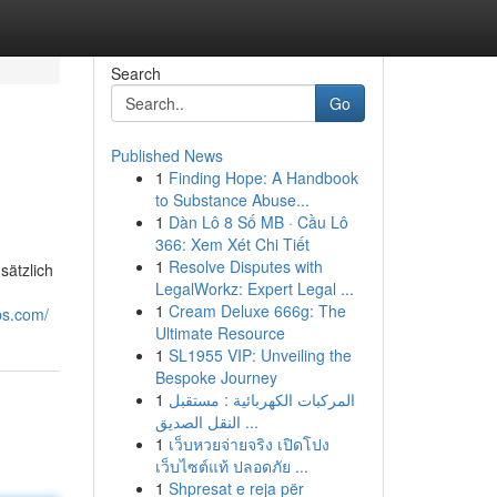
Search
Go
Published News
1
Finding Hope: A Handbook
to Substance Abuse...
1
Dàn Lô 8 Số MB · Cầu Lô
366: Xem Xét Chi Tiết
1
Resolve Disputes with
sätzlich
LegalWorkz: Expert Legal ...
1
Cream Deluxe 666g: The
bs.com/
Ultimate Resource
1
SL1955 VIP: Unveiling the
Bespoke Journey
1
المركبات الكهربائية : مستقبل
النقل الصديق ...
1
เว็บหวยจ่ายจริง เปิดโปง
เว็บไซต์แท้ ปลอดภัย ...
1
Shpresat e reja për