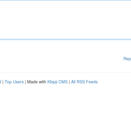
Rep
d
|
Top Users
| Made with
Kliqqi CMS
|
All RSS Feeds