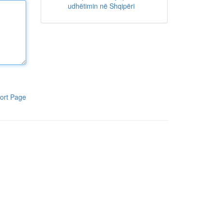
udhëtimin në Shqipëri
ort Page