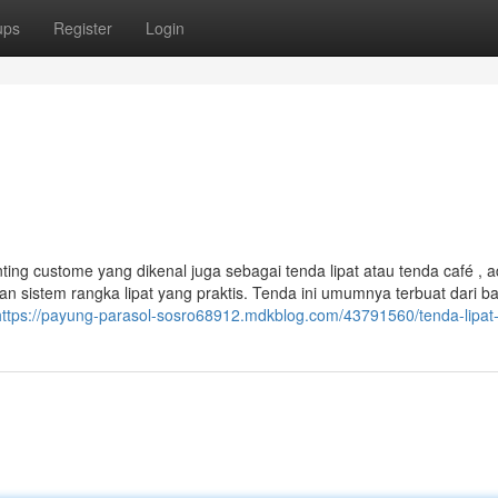
ups
Register
Login
nting custome yang dikenal juga sebagai tenda lipat atau tenda café , 
n sistem rangka lipat yang praktis. Tenda ini umumnya terbuat dari b
https://payung-parasol-sosro68912.mdkblog.com/43791560/tenda-lipat-