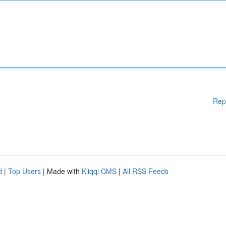
Rep
d
|
Top Users
| Made with
Kliqqi CMS
|
All RSS Feeds