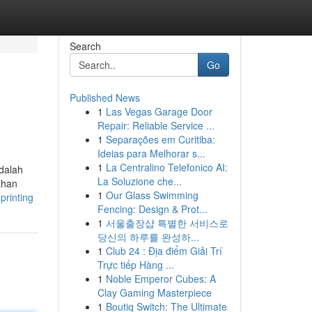
Search
Go
Published News
1
Las Vegas Garage Door
Repair: Reliable Service ...
1
Separações em Curitiba:
Ideias para Melhorar s...
1
La Centralino Telefonico AI:
adalah
La Soluzione che...
ahan
1
Our Glass Swimming
printing
Fencing: Design & Prot...
1
서울출장샵 특별한 서비스로
당신의 하루를 완성하...
1
Club 24 : Địa điểm Giải Trí
Trực tiếp Hàng ...
1
Noble Emperor Cubes: A
Clay Gaming Masterpiece
1
Boutiq Switch: The Ultimate