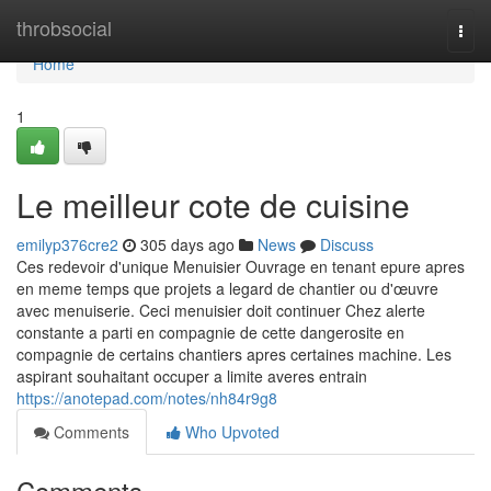
Home
throbsocial
Togg
navi
Home
1
Le meilleur cote de cuisine
emilyp376cre2
305 days ago
News
Discuss
Ces redevoir d'unique Menuisier Ouvrage en tenant epure apres
en meme temps que projets a legard de chantier ou d'œuvre
avec menuiserie. Ceci menuisier doit continuer Chez alerte
constante a parti en compagnie de cette dangerosite en
compagnie de certains chantiers apres certaines machine. Les
aspirant souhaitant occuper a limite averes entrain
https://anotepad.com/notes/nh84r9g8
Comments
Who Upvoted
Comments