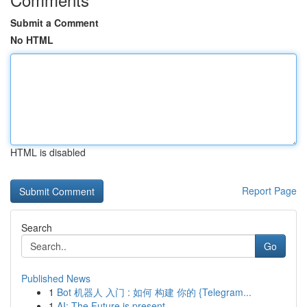
Submit a Comment
No HTML
HTML is disabled
Report Page
Search
Go
Published News
1
Bot 机器人 入门 : 如何 构建 你的 {Telegram...
1
AI: The Future is present