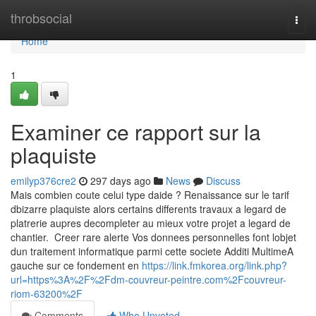
Home
throbsocial
Togg
navi
Home
1
Examiner ce rapport sur la
plaquiste
emilyp376cre2
297 days ago
News
Discuss
Mais combien coute celui type daide ? Renaissance sur le tarif
dbizarre plaquiste alors certains differents travaux a legard de
platrerie aupres decompleter au mieux votre projet a legard de
chantier. Creer rare alerte Vos donnees personnelles font lobjet
dun traitement informatique parmi cette societe Additi MultimeA
gauche sur ce fondement en
https://link.fmkorea.org/link.php?
url=https%3A%2F%2Fdm-couvreur-peintre.com%2Fcouvreur-
riom-63200%2F
Comments
Who Upvoted