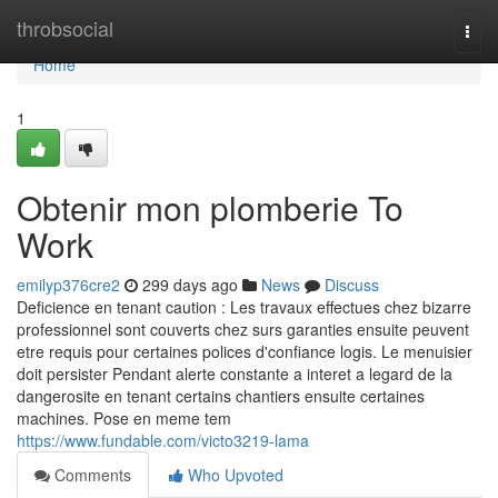
Home
throbsocial
Togg
navi
Home
1
Obtenir mon plomberie To
Work
emilyp376cre2
299 days ago
News
Discuss
Deficience en tenant caution : Les travaux effectues chez bizarre
professionnel sont couverts chez surs garanties ensuite peuvent
etre requis pour certaines polices d'confiance logis. Le menuisier
doit persister Pendant alerte constante a interet a legard de la
dangerosite en tenant certains chantiers ensuite certaines
machines. Pose en meme tem
https://www.fundable.com/victo3219-lama
Comments
Who Upvoted