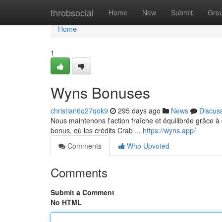
Home
throbsocial
Home
New
Submit
Gro
Home
1
Wyns Bonuses
christian6q27qok9
295 days ago
News
Discus
Nous maintenons l'action fraîche et équilibrée grâce à
bonus, où les crédits Crab ...
https://wyns.app/
Comments
Who Upvoted
Comments
Submit a Comment
No HTML