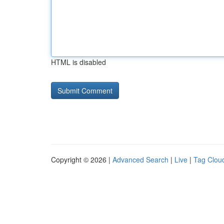
HTML is disabled
Copyright © 2026 |
Advanced Search
|
Live
|
Tag Clou