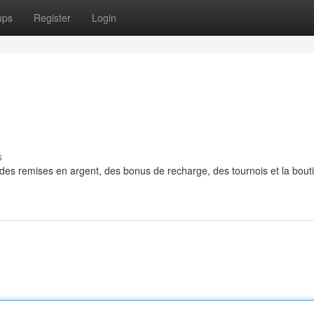
ups
Register
Login
s
 des remises en argent, des bonus de recharge, des tournois et la bout