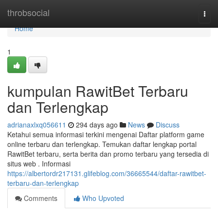
Home
throbsocial
Togg
navi
Home
1
kumpulan RawitBet Terbaru
dan Terlengkap
adrianaxlxq056611
294 days ago
News
Discuss
Ketahui semua informasi terkini mengenai Daftar platform game
online terbaru dan terlengkap. Temukan daftar lengkap portal
RawitBet terbaru, serta berita dan promo terbaru yang tersedia di
situs web . Informasi
https://albertordr217131.glifeblog.com/36665544/daftar-rawitbet-
terbaru-dan-terlengkap
Comments
Who Upvoted