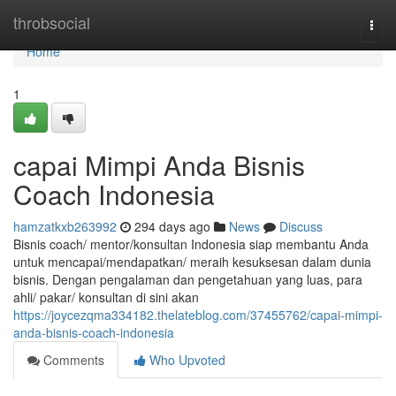
Home
throbsocial
Togg
navi
Home
1
capai Mimpi Anda Bisnis
Coach Indonesia
hamzatkxb263992
294 days ago
News
Discuss
Bisnis coach/ mentor/konsultan Indonesia siap membantu Anda
untuk mencapai/mendapatkan/ meraih kesuksesan dalam dunia
bisnis. Dengan pengalaman dan pengetahuan yang luas, para
ahli/ pakar/ konsultan di sini akan
https://joycezqma334182.thelateblog.com/37455762/capai-mimpi-
anda-bisnis-coach-indonesia
Comments
Who Upvoted