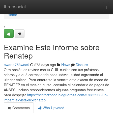
Home
throbsocial
Togg
navi
Home
1
Examine Este Informe sobre
Renatep
ewarto753woa9
273 days ago
News
Discuss
Otra opción es revisar con tu CUIL cuáles son tus próximos
cobros y a qué corresponde cada individualidad ingresando al
ulterior enlace: Para enterarse la vencimiento exacta de cobro de
⁣RENATEP en el mes en curso, consulta el calendario de ​pagos de
ANSES. Incluso responderemos algunas preguntas frecuentes
para despejar‍
https://hectorzocqd.bloguerosa.com/37085930/un-
imparcial-vista-de-renatep
Comments
Who Upvoted