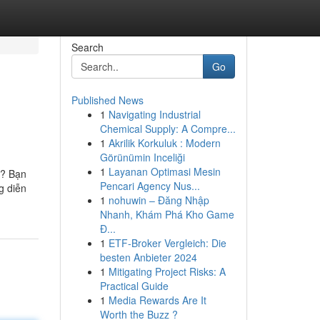
Search
Go
Published News
1
Navigating Industrial
Chemical Supply: A Compre...
1
Akrilik Korkuluk : Modern
Görünümin Inceliği
1
Layanan Optimasi Mesin
i? Bạn
Pencari Agency Nus...
g diễn
1
nohuwin – Đăng Nhập
Nhanh, Khám Phá Kho Game
Đ...
1
ETF-Broker Vergleich: Die
besten Anbieter 2024
1
Mitigating Project Risks: A
Practical Guide
1
Media Rewards Are It
Worth the Buzz ?