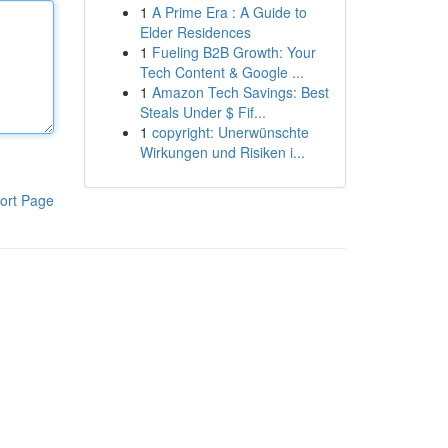
1
A Prime Era : A Guide to
Elder Residences
1
Fueling B2B Growth: Your
Tech Content & Google ...
1
Amazon Tech Savings: Best
Steals Under $ Fif...
1
copyright: Unerwünschte
Wirkungen und Risiken i...
ort Page