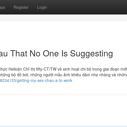
ups
Register
Login
au That No One Is Suggesting
ực Helloện Chỉ thị fifty-CT/TW về sinh hoạt chi bộ trong giai đoạn mớ
g những bộ đồ bơi, những người mẫu ảnh khiêu dâm nhẹ nhàng và nhữn
38234153/getting-my-sex-chau-a-to-work