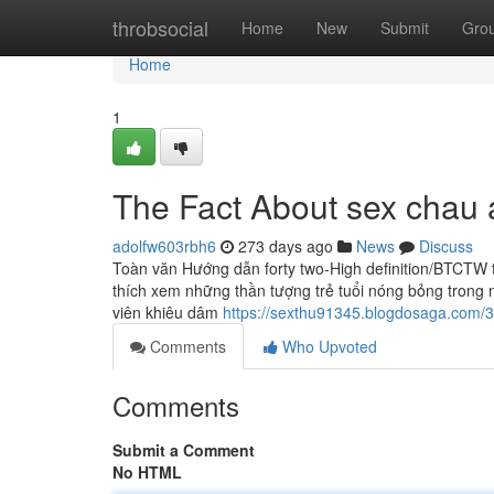
Home
throbsocial
Home
New
Submit
Gro
Home
1
The Fact About sex chau 
adolfw603rbh6
273 days ago
News
Discuss
Toàn văn Hướng dẫn forty two-High definition/BTCTW th
thích xem những thần tượng trẻ tuổi nóng bỏng tron
viên khiêu dâm
https://sexthu91345.blogdosaga.com/
Comments
Who Upvoted
Comments
Submit a Comment
No HTML