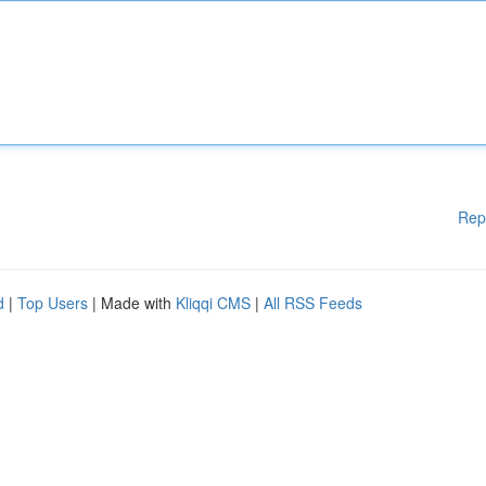
Rep
d
|
Top Users
| Made with
Kliqqi CMS
|
All RSS Feeds