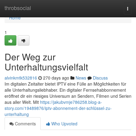
Home
throbsocial
Togg
navi
Home
1
Der Weg zur
Unterhaltungsvielfalt
alvinkmtk532816
270 days ago
News
Discuss
Im digitalen Zeitalter bietet IPTV eine Fülle an Möglichkeiten für
alle Unterhaltungsliebhaber. Ein digitaler Fernsehabbonnement
eröffnet dir ein riesiges Universum an Sendern, Filmen und Serien
aus aller Welt. Mit
https://jakubvmje786258.blog-a-
story.com/19489876/iptv-abonnement-der-schlüssel-zu-
unterhaltung
Comments
Who Upvoted