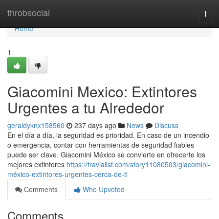
Home
throbsocial
Togg
navi
Home
1
Giacomini Mexico: Extintores
Urgentes a tu Alrededor
geraldyknx158560
237 days ago
News
Discuss
En el día a día, la seguridad es prioridad. En caso de un incendio
o emergencia, contar con herramientas de seguridad fiables
puede ser clave. Giacomini México se convierte en ofrecerte los
mejores extintores
https://travialist.com/story11080503/giacomini-
méxico-extintores-urgentes-cerca-de-ti
Comments
Who Upvoted
Comments