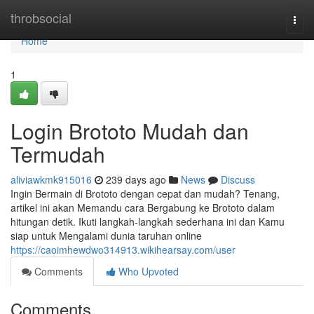
Home
throbsocial
Togg
navi
Home
1
Login Brototo Mudah dan
Termudah
aliviawkmk915016
239 days ago
News
Discuss
Ingin Bermain di Brototo dengan cepat dan mudah? Tenang,
artikel ini akan Memandu cara Bergabung ke Brototo dalam
hitungan detik. Ikuti langkah-langkah sederhana ini dan Kamu
siap untuk Mengalami dunia taruhan online
https://caoimhewdwo314913.wikihearsay.com/user
Comments
Who Upvoted
Comments