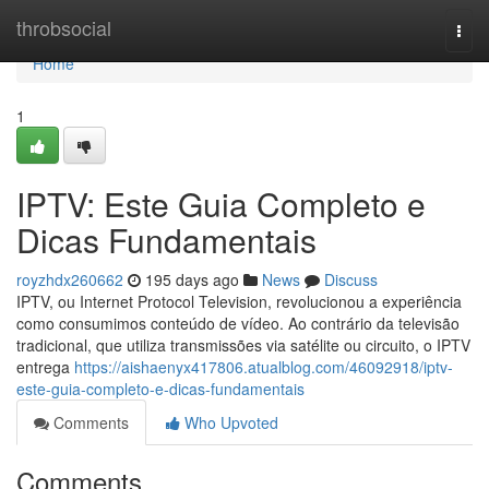
Home
throbsocial
Togg
navi
Home
1
IPTV: Este Guia Completo e
Dicas Fundamentais
royzhdx260662
195 days ago
News
Discuss
IPTV, ou Internet Protocol Television, revolucionou a experiência
como consumimos conteúdo de vídeo. Ao contrário da televisão
tradicional, que utiliza transmissões via satélite ou circuito, o IPTV
entrega
https://aishaenyx417806.atualblog.com/46092918/iptv-
este-guia-completo-e-dicas-fundamentais
Comments
Who Upvoted
Comments